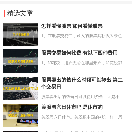
精选文章
怎样看懂股票 如何看懂股票
1、在股票交易中，购入的股票其标识为绿色，而售出的股票则呈红色；2、股票中的主要数据有股票名称、股票代码、股票委托号以及股票成交量；3、关于股票的涨跌情况，上涨状态中的股票呈红色，而下跌状态下的股票则为绿色；4、股票的成交情况是以“手”作为统计单位来计算总量；5、在股票K线图中，阳线意味着上涨，而阴线则表示下跌。
股票交易如何收费 有以下四种费用
1、印花税：用户无论在哪里开户，印花税都是一样的，为股票交易成交额的0.1%；2、佣金：不同业务部门收费不同，股票的交易量低于3000按5-10人民币收费，超过3000按成交额的0.2-0.3%收费。网上交易通常时候将要比柜台交易佣金低0.05%；3、过户费：过户费每千股是1人民币，千股0.1%，深圳股票市场除外；4、其他费用：5人民币以上4项费用均为双向收费。
股票卖出的钱什么时候可以转出 第二
个交易日
股票卖出后的钱当日可以使用资金，可是不能转到银行卡，也就代表着投资者售出股票的资产要到第二个交易日才可以将资产转到银行卡。依据有关要求，投资者售出股票的资产由银证转账转到银行，推行的是T+1制度。因而，投资者售出股票后要到下一个交易日才可以转到投资者的银行账户中。例如：投资者周一售出股票后，在周二（非节假日休市时间）投资者可以转出资产到银行账户中。
美股周六日休市吗 是休市的
美股周六日休市。美股跟中国的A股一样，周六和周日以及节假日是不开市的。但因为美国和中国存有时间差，因此开盘的时长和日期要与中国不一样。此外美股跟中国A股的交易时间也不一样，尽管二者都是有开盘及收盘时间，但美股交易有夏令时间和冬令时之分，每一年的4到11月，选用夏令时间，交易时间6个半小时。每一年的11月到第二年的3月，选用的是冬令时，交易时间6个半小时。