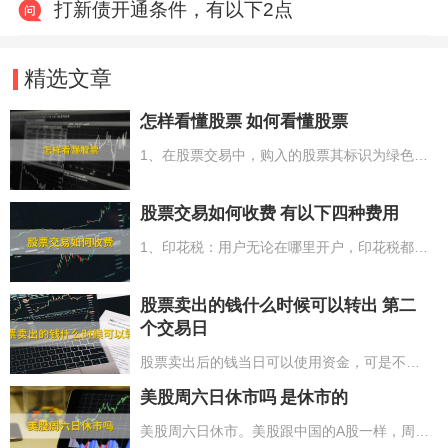
打新债开通条件，有以下2点
精选文章
怎样看懂股票 如何看懂股票
1、在股票交易中，购入的股票其标识为绿色，而售出的股票则呈红色；2、股票中的主要数据有股票名称、股票代码、股票委托号以及股票成交量；3、关于股票的涨跌情况，上涨状态中的股票呈红色，而下跌状态下的股票则为绿色；4、股票的成交情况是以“手”作为统计单位来计算总量；5、在股票K线图中，阳线意味着上涨，而阴线则表示下跌。
股票交易如何收费 有以下四种费用
1、印花税：用户无论在哪里开户，印花税都是一样的，为股票交易成交额的0.1%；2、佣金：不同业务部门收费不同，股票的交易量低于3000按5-10人民币收费，超过3000按成交额的0.2-0.3%收费。网上交易通常时候将要比柜台交易佣金低0.05%；3、过户费：过户费每千股是1人民币，千股0.1%，深圳股票市场除外；4、其他费用：5人民币以上4项费用均为双向收费。
股票卖出的钱什么时候可以转出 第二
个交易日
股票卖出后的钱当日可以使用资金，可是不能转到银行卡，也就代表着投资者售出股票的资产要到第二个交易日才可以将资产转到银行卡。依据有关要求，投资者售出股票的资产由银证转账转到银行，推行的是T+1制度。因而，投资者售出股票后要到下一个交易日才可以转到投资者的银行账户中。例如：投资者周一售出股票后，在周二（非节假日休市时间）投资者可以转出资产到银行账户中。
美股周六日休市吗 是休市的
美股周六日休市。美股跟中国的A股一样，周六和周日以及节假日是不开市的。但因为美国和中国存有时间差，因此开盘的时长和日期要与中国不一样。此外美股跟中国A股的交易时间也不一样，尽管二者都是有开盘及收盘时间，但美股交易有夏令时间和冬令时之分，每一年的4到11月，选用夏令时间，交易时间6个半小时。每一年的11月到第二年的3月，选用的是冬令时，交易时间6个半小时。