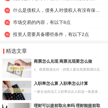
什么是债权人，债务人对债权人有没有保险利益
市场交易的内容，有以下8点
投资人需要具备哪些条件，有以下2点
精选文章
商票怎么兑现 商票兑现要怎么做
1、商票期满兑付：持票人要在商票期满日后10日内在相应的企业网银系统上操作提示付款，随后就等候承兑人操作相应的流程就可以；2、商票期满不兑现：银行以外的付款人承兑，银行不保证付款，只有给汇票的公司通过账户付款。
入职率怎么算 入职率怎么计算
一家企业的员工入职率仅从入职这一角度来说共有两种统计方法。1、总体入职率=当月宣布入职总数/当月应召总数（或当月招聘总人数）*100%；2、宣布入职率=（当月宣布入职总数/当月录取总数）*100%。第一种计算方法侧重是实际入职总量在总招聘量中的占比，而第二种侧重入职总量在录用总量中的占比。
理财可以提前取出来吗 理财能提前取