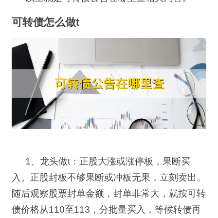
可转债怎么做
t
1
、龙头做
t
：正股大涨或涨停板，果断买
入。正股封板不够果断或冲板无果，立刻卖出。
随后观察股票封单金额，封单非常大，就按可转
债价格从
110
至
113
，分批量买入，等候转债再