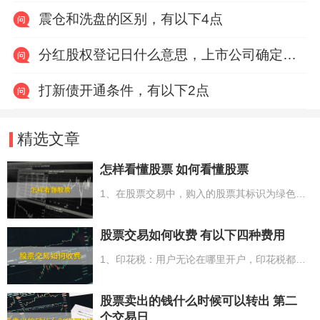
震仓和洗盘的区别，有以下4点
分红股权登记日什么意思，上市公司确定享受分红权利的股东名单的截止日期
打新债开通条件，有以下2点
精选文章
怎样看懂股票 如何看懂股票
1、在股票交易中，购入的股票其标识为绿色，而售出的股票则呈红色；2、股票中的主要数据有股票名称、股票代码、股票委托号以及股票成交量；3、关于股票的涨跌情况，上涨状态中的股票呈红色，而下跌状态下的股票则为绿色；4、股票的成交情况是以“手”作为统计单位来计算总量；5、在股票K线图中，阳线意味着上涨，而阴线则表示下跌。
股票交易如何收费 有以下四种费用
1、印花税：用户无论在哪里开户，印花税都是一样的，为股票交易成交额的0.1%；2、佣金：不同业务部门收费不同，股票的交易量低于3000按5-10人民币收费，超过3000按成交额的0.2-0.3%收费。网上交易通常时候将要比柜台交易佣金低0.05%；3、过户费：过户费每千股是1人民币，千股0.1%，深圳股票市场除外；4、其他费用：5人民币以上4项费用均为双向收费。
股票卖出的钱什么时候可以转出 第二
个交易日