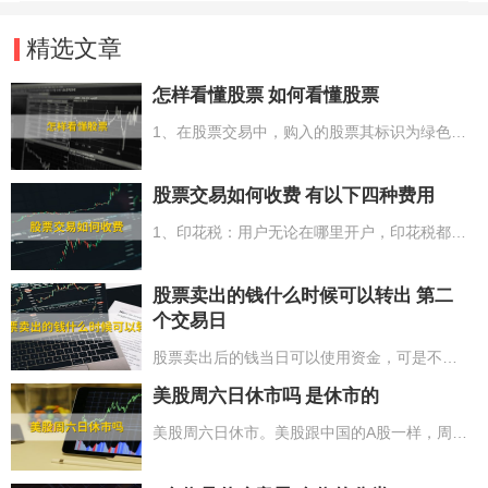
精选文章
怎样看懂股票 如何看懂股票
1、在股票交易中，购入的股票其标识为绿色，而售出的股票则呈红色；2、股票中的主要数据有股票名称、股票代码、股票委托号以及股票成交量；3、关于股票的涨跌情况，上涨状态中的股票呈红色，而下跌状态下的股票则为绿色；4、股票的成交情况是以“手”作为统计单位来计算总量；5、在股票K线图中，阳线意味着上涨，而阴线则表示下跌。
股票交易如何收费 有以下四种费用
1、印花税：用户无论在哪里开户，印花税都是一样的，为股票交易成交额的0.1%；2、佣金：不同业务部门收费不同，股票的交易量低于3000按5-10人民币收费，超过3000按成交额的0.2-0.3%收费。网上交易通常时候将要比柜台交易佣金低0.05%；3、过户费：过户费每千股是1人民币，千股0.1%，深圳股票市场除外；4、其他费用：5人民币以上4项费用均为双向收费。
股票卖出的钱什么时候可以转出 第二
个交易日
股票卖出后的钱当日可以使用资金，可是不能转到银行卡，也就代表着投资者售出股票的资产要到第二个交易日才可以将资产转到银行卡。依据有关要求，投资者售出股票的资产由银证转账转到银行，推行的是T+1制度。因而，投资者售出股票后要到下一个交易日才可以转到投资者的银行账户中。例如：投资者周一售出股票后，在周二（非节假日休市时间）投资者可以转出资产到银行账户中。
美股周六日休市吗 是休市的
美股周六日休市。美股跟中国的A股一样，周六和周日以及节假日是不开市的。但因为美国和中国存有时间差，因此开盘的时长和日期要与中国不一样。此外美股跟中国A股的交易时间也不一样，尽管二者都是有开盘及收盘时间，但美股交易有夏令时间和冬令时之分，每一年的4到11月，选用夏令时间，交易时间6个半小时。每一年的11月到第二年的3月，选用的是冬令时，交易时间6个半小时。