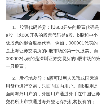
1
、股票代码差异：以
600
开头的股票代码是
a
股，以
000
开头的股票代码是
a
股、
b
股和中小
板股票的混合股票代码。例如，
000001
代表的
是上海证券交易所的
a
股市场的第一只股票。而
000002
代表的是深圳证券交易所的
b
股市场的第
一只股票；
2
、发行地差异：
a
股可以用人民币或国际通
用货币进行交易，只面向国内用户。而
b
股则是
面向海外用户的，外国用户通过外币在中国证券
交易所上市或通过海外登记存托机构投资的；