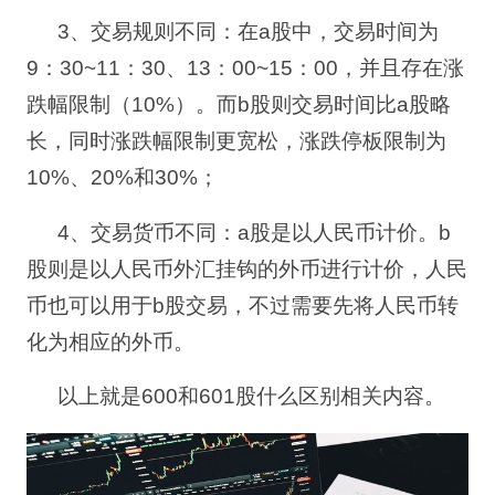
3
、交易规则不同：
在
a
股中，交易时间为
9
：
30~11
：
30
、
13
：
00~15
：
00
，并且存在涨
跌幅限制（
10%
）。而
b
股则交易时间比
a
股略
长，同时涨跌幅限制更宽松，涨跌停板限制为
10%
、
20%
和
30%
；
4
、交易货币不同：
a
股是以人民币计价。
b
股则是以人民币外汇挂钩的外币进行计价，人民
币也可以用于
b
股交易，不过需要先将人民币转
化为相应的外币。
以上就是
600
和
601
股什么区别相关内容。