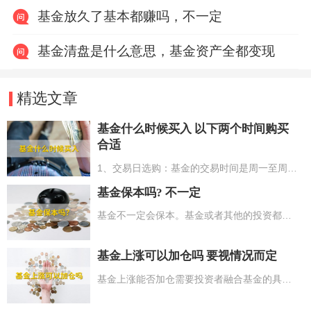
基金放久了基本都赚吗，不一定
基金清盘是什么意思，基金资产全都变现
精选文章
基金什么时候买入 以下两个时间购买
合适
1、交易日选购：基金的交易时间是周一至周五，早上9点到11点30，下午1点到3点，周六、周日和国家法定节假日不可以交易；2、下午3点前后选购：下午3点前交易，会依照当日收市的净值计算，无论是高点卖的或低点买的。下午3点之后选购，依照T+1日的净值计算。事实上用户买基金时，是不清楚以什么价格交易的，需要等基金公司发布当日的净值。
基金保本吗? 不一定
基金不一定会保本。基金或者其他的投资都不能说一定保本。基金投资的话，投资者可以考虑一下投货币型基金，因为它相对会比较稳定。若是定期理财的话，那么它的回报率会相对而言高一些，大约能有三到五个点左右。但定期理财并没有货币型基金那么灵便。定期理财在没有开放的时间内是不允许操作的，换句话说投资者没法赎出。基金也分成很多种，有债券型基金、混合基金、指数型基金、股票型基金等。
基金上涨可以加仓吗 要视情况而定
基金上涨能否加仓需要投资者融合基金的具体情况以及市场走势进行考虑。1、假如基金业绩下降，或是市场走势较弱的情形下，则投资者可以在基金上涨过程中进行补仓，或是清仓操作，来降低其损害，相反，则进行加仓操作，很有可能会被套在低位；2、假如基金业绩不错，或是市场走势不错，可以促进基金再次上涨的情形下，则投资者可以在基金上涨过程中进行加仓操作，通过提升拥有市场份额，来增强其盈利。