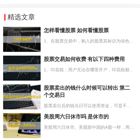
精选文章
怎样看懂股票 如何看懂股票
1、在股票交易中，购入的股票其标识为绿色，而售出的股票则呈红色；2、股票中的主要数据有股票名称、股票代码、股票委托号以及股票成交量；3、关于股票的涨跌情况，上涨状态中的股票呈红色，而下跌状态下的股票则为绿色；4、股票的成交情况是以“手”作为统计单位来计算总量；5、在股票K线图中，阳线意味着上涨，而阴线则表示下跌。
股票交易如何收费 有以下四种费用
1、印花税：用户无论在哪里开户，印花税都是一样的，为股票交易成交额的0.1%；2、佣金：不同业务部门收费不同，股票的交易量低于3000按5-10人民币收费，超过3000按成交额的0.2-0.3%收费。网上交易通常时候将要比柜台交易佣金低0.05%；3、过户费：过户费每千股是1人民币，千股0.1%，深圳股票市场除外；4、其他费用：5人民币以上4项费用均为双向收费。
股票卖出的钱什么时候可以转出 第二
个交易日
股票卖出后的钱当日可以使用资金，可是不能转到银行卡，也就代表着投资者售出股票的资产要到第二个交易日才可以将资产转到银行卡。依据有关要求，投资者售出股票的资产由银证转账转到银行，推行的是T+1制度。因而，投资者售出股票后要到下一个交易日才可以转到投资者的银行账户中。例如：投资者周一售出股票后，在周二（非节假日休市时间）投资者可以转出资产到银行账户中。
美股周六日休市吗 是休市的
美股周六日休市。美股跟中国的A股一样，周六和周日以及节假日是不开市的。但因为美国和中国存有时间差，因此开盘的时长和日期要与中国不一样。此外美股跟中国A股的交易时间也不一样，尽管二者都是有开盘及收盘时间，但美股交易有夏令时间和冬令时之分，每一年的4到11月，选用夏令时间，交易时间6个半小时。每一年的11月到第二年的3月，选用的是冬令时，交易时间6个半小时。