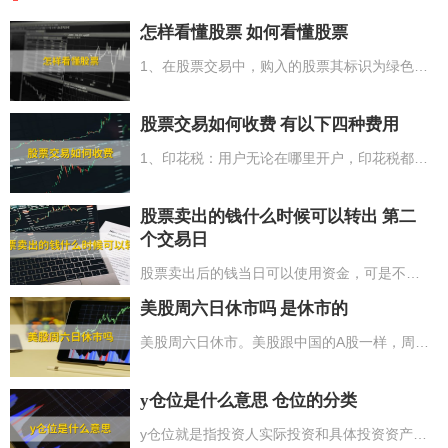
怎样看懂股票 如何看懂股票
1、在股票交易中，购入的股票其标识为绿色，而售出的股票则呈红色；2、股票中的主要数据有股票名称、股票代码、股票委托号以及股票成交量；3、关于股票的涨跌情况，上涨状态中的股票呈红色，而下跌状态下的股票则为绿色；4、股票的成交情况是以“手”作为统计单位来计算总量；5、在股票K线图中，阳线意味着上涨，而阴线则表示下跌。
股票交易如何收费 有以下四种费用
1、印花税：用户无论在哪里开户，印花税都是一样的，为股票交易成交额的0.1%；2、佣金：不同业务部门收费不同，股票的交易量低于3000按5-10人民币收费，超过3000按成交额的0.2-0.3%收费。网上交易通常时候将要比柜台交易佣金低0.05%；3、过户费：过户费每千股是1人民币，千股0.1%，深圳股票市场除外；4、其他费用：5人民币以上4项费用均为双向收费。
股票卖出的钱什么时候可以转出 第二
个交易日
股票卖出后的钱当日可以使用资金，可是不能转到银行卡，也就代表着投资者售出股票的资产要到第二个交易日才可以将资产转到银行卡。依据有关要求，投资者售出股票的资产由银证转账转到银行，推行的是T+1制度。因而，投资者售出股票后要到下一个交易日才可以转到投资者的银行账户中。例如：投资者周一售出股票后，在周二（非节假日休市时间）投资者可以转出资产到银行账户中。
美股周六日休市吗 是休市的
美股周六日休市。美股跟中国的A股一样，周六和周日以及节假日是不开市的。但因为美国和中国存有时间差，因此开盘的时长和日期要与中国不一样。此外美股跟中国A股的交易时间也不一样，尽管二者都是有开盘及收盘时间，但美股交易有夏令时间和冬令时之分，每一年的4到11月，选用夏令时间，交易时间6个半小时。每一年的11月到第二年的3月，选用的是冬令时，交易时间6个半小时。
y仓位是什么意思 仓位的分类
y仓位就是指投资人实际投资和具体投资资产的比例为50%。股票里的仓位是指投资人持仓所占资产总数的比例，例如投资者有10万，买了1万的股票，所买股票的资产占总资金的十分之一，也就是买了1成的仓位。一般来说，投资者习惯把10成仓称之为全仓（也叫满仓）、五成仓称之为半仓、三成仓位之下的称之为轻仓、六成仓以上称为重仓股、不买股票时称之为空仓。