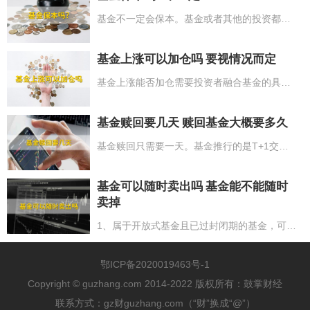
基金不一定会保本。基金或者其他的投资都不能说一定保本。基金投资的话，投资者可以考虑一下投货币型基金，因为它相对会比较稳定。若是定期理财的话，那么它的回报率会相对而言高一些，大约能有三到五个点左右。但定期理财并没有货币型基金那么灵便。定期理财在没有开放的时间内是不允许操作的，换句话说投资者没法赎出。基金也分成很多种，有债券型基金、混合基金、指数型基金、股票型基金等。
基金上涨可以加仓吗 要视情况而定
基金上涨能否加仓需要投资者融合基金的具体情况以及市场走势进行考虑。1、假如基金业绩下降，或是市场走势较弱的情形下，则投资者可以在基金上涨过程中进行补仓，或是清仓操作，来降低其损害，相反，则进行加仓操作，很有可能会被套在低位；2、假如基金业绩不错，或是市场走势不错，可以促进基金再次上涨的情形下，则投资者可以在基金上涨过程中进行加仓操作，通过提升拥有市场份额，来增强其盈利。
基金赎回要几天 赎回基金大概要多久
基金赎回只需要一天。基金推行的是T+1交易，交易日当日赎回，依照赎回当日收市时的净值计算，第二个交易日确定份额，份额确定后资金到账，到账时间一般为1到3个工作日（实际以基金为标准）。
基金可以随时卖出吗 基金能不能随时
卖掉
1、属于开放式基金且已过封闭期的基金，可以随时卖出;2、属于开放式基金但是新购买的基金，需要在基金市场份额确定后的下一个回合的交易回合才可以卖出；3、属于开放式基金且已确认份额的基金，不需区分是不是在工作日，随时可以卖出;4、外场交易的封闭式基金，拥有时间要依据交易合同书来明确，封闭期没法进行交易；5、内场交易的封闭式基金，与股票—样实行T+1制度，需要在基金市场份额确定后的下一个开放日卖出。
鄂ICP备2020019463号-1
Copyright © guzhang.com 2014-2022 版权所有：鼓掌财经
联系方式：gz财guzhang.com（“财”换成“@”）