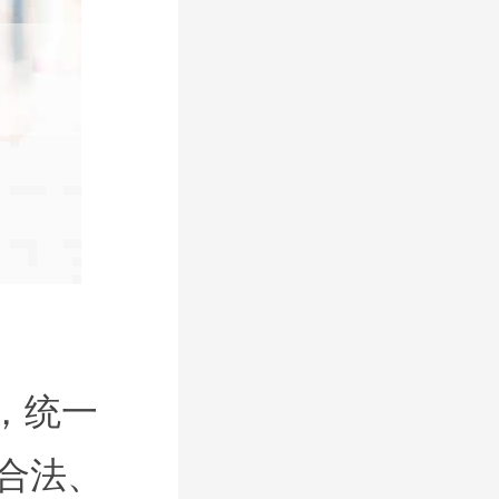
，统一
合法、