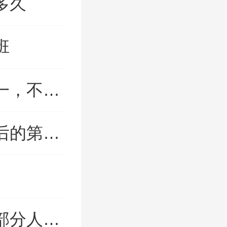
多久
班
2023中秋国庆节保险公司上班吗十一，不上班
2023春节公积金提取多久到账，节后的第一个工作日
2023中国人寿春节上班吗，会有一部分人值班