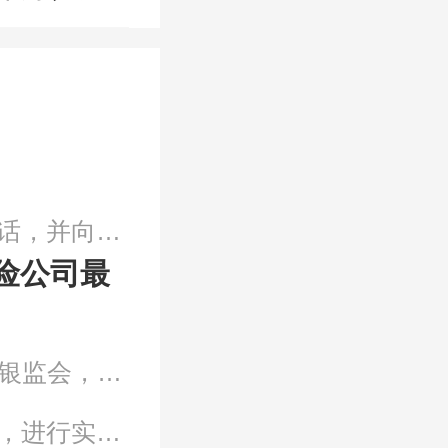
1、在发生交通事故时，当立即拨打交警电话，并向购买保险的保险企业报险；2、等候保险企业的工作人员到现场勘察，与交警队详尽的叙述伤亡事故的全过程；3、等保险企业的工作人员勘测完现场，需要双方进行商谈，尽可能确保个人的利益；4、要尽快（48个小时内）携带所需的相关有效证件到保险企业正式的报案，需要带的材料可以依据自身的具体情况进行选择。
险公司最
保险公司最怕投诉到12378，12378也就是银监会，主要管控国家的银行业和保险业。一般举报到保险公司内部，都是与保险公司进行交涉，而举报到12378的话，是由银监会来负责沟通顾客与保险公司中间的问题，一般解决问题比个人举报到保险公司会更有用。
1、网上办理：用户可通过有关公众号办理，进行实名验证，就可以即时办理线上选点；2、现场办理：即参保人在有关指定诊疗机构门诊就医挂号前，先去医院相关窗口提供社保卡或医保卡、有效身份证及小一寸彩色照片办理门诊选点手续。