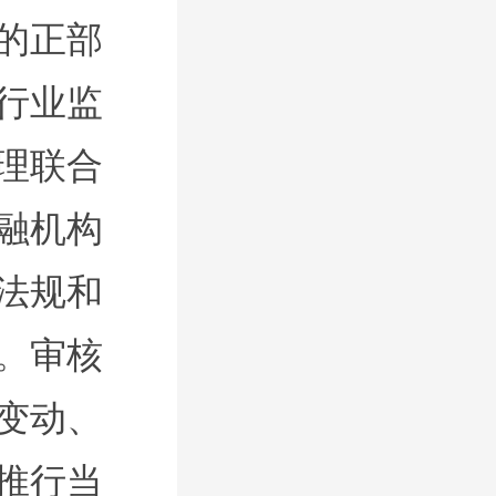
的
正部
行业监
理联合
融机构
法规和
。审核
变动、
推行当